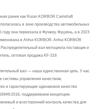
анная ранее как Ruian KORBOR Camshaft
располагалась в зоне производства автомобильных
 году она переехала в Фучжоу, Фуцзянь, а в 2023
реименована в Anhui KORBOR. Anhui KORBOR
 Распределительный вал мотоцикла поставщик
и
итель
,
оптовая продажа KF-318
лительный вал — наша единственная цель. У нас
е системы управления качеством,
во и гарантирующие одинаковое качество
F16949:2016, поддерживаем концепцию
овневый и всесторонний контроль качества для