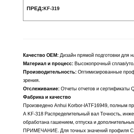
ПРЕД:
KF-319
Качество OEM:
Дизайн прямой подготовки для н
Материал и процесс:
Высокопрочный сплав/утол
Производительность:
Оптимизированные профи
зрения.
Отслеживание:
Отчеты отчетов и сертификаты Q
Фабрика и качество
Произведено Anhui Korbor-IATF16949, полным п
А
KF-318 Распределительный вал
Точность, инж
обработана гашением, отпуска и дополнительным
ПРИМЕЧАНИЕ. Для точных значений профиля CAM 