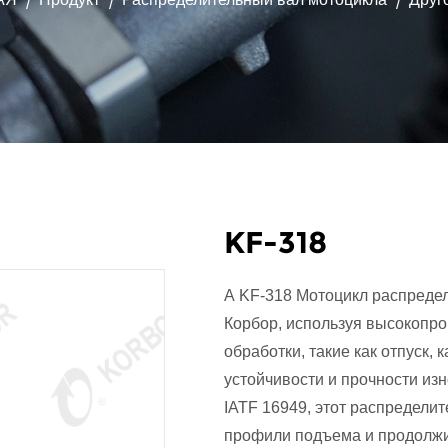
/
/
/
KF-318
А
KF-318 Мотоцикл распреде
Корбор, используя высокопр
обработки, такие как отпуск,
устойчивости и прочности изн
IATF 16949, этот распредели
профили подъема и продолжи